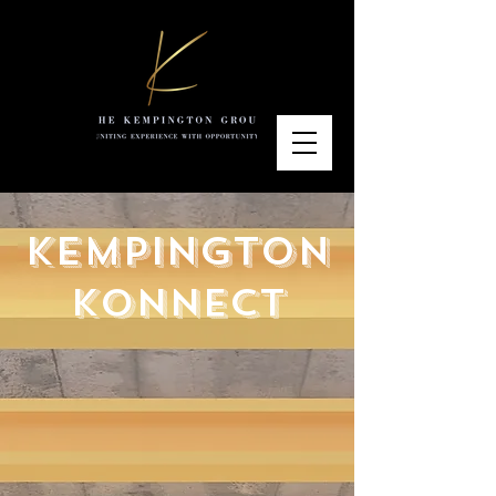
kempington
Konnect